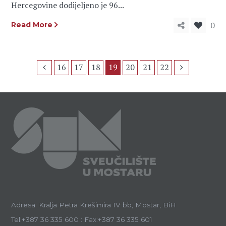
Hercegovine dodijeljeno je 96...
0
Read More
16
17
18
19
20
21
22
Adresa: Kralja Petra Krešimira IV bb, Mostar, BiH
Tel:+387 36 335 600 : Fax:+387 36 335 601