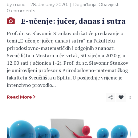
by
mario
28. January 2020.
Događanja
,
Obavijesti
0 comments
E-učenje: jučer, danas i sutra
Prof. dr. sc. Slavomir Stankov održat će predavanje o
temi „E-učenje: jučer, danas i sutra“ na Fakultetu
prirodoslovno-matematičkih i odgojnih znanosti
Sveučilišta u Mostaru u četvrtak, 30. siječnja 2020.g. u
12.00 sati ( učionica 1-2). Prof. dr. sc. Slavomir Stankov
je umirovljeni profesor s Prirodoslovno-matematičkog
fakulteta Sveučilišta u Splitu. U posljednje vrijeme je
intenzivno provodio...
0
Read More