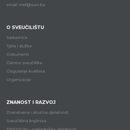
email: mef@sum.ba
O SVEUČILIŠTU
Sastavnice
Tijela i službe
Dokumenti
Članice sveučilišta
Osiguranje kvalitete
Organizacija
ZNANOST I RAZVOJ
Znanstvena i stručna djelatnost
Sveučilišna knjižnica
PRESSUM – nakladnička djelatnost