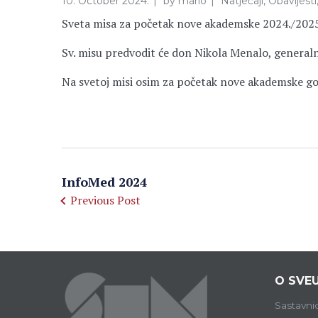
10. October 2024.
by
mario
Natječaji
,
Obavijesti
Sveta misa za početak nove akademske 2024./2025. g
Sv. misu predvodit će don Nikola Menalo, generalni
Na svetoj misi osim za početak nove akademske go
InfoMed 2024
Previous Post
O SVEU
Sastavni