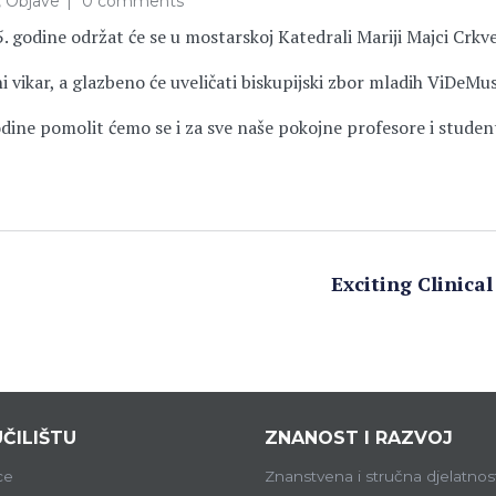
,
Objave
0 comments
odine održat će se u mostarskoj Katedrali Mariji Majci Crkve u
 vikar, a glazbeno će uveličati biskupijski zbor mladih ViDeMus
dine pomolit ćemo se i za sve naše pokojne profesore i studen
Exciting Clinica
ČILIŠTU
ZNANOST I RAZVOJ
ce
Znanstvena i stručna djelatnos