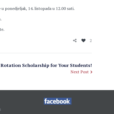
 ponedjeljak, 14. listopada u 12.00 sati.
.
te.
2
l Rotation Scholarship for Your Students!
Next Post
t