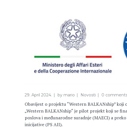
29. April 2024.
by
mario
Novosti
0 comment
Obavijest o projektu “Western BALKANship” koji 
„Western BALKANship“ je pilot projekt koji se fina
poslova i međunarodne suradnje (MAECI) a preko 
inicijative (PS AII).