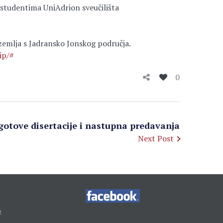
 studentima UniAdrion sveučilišta
 zemlja s Jadransko Jonskog područja.
ip/#
0
gotove disertacije i nastupna predavanja
Next Post
t