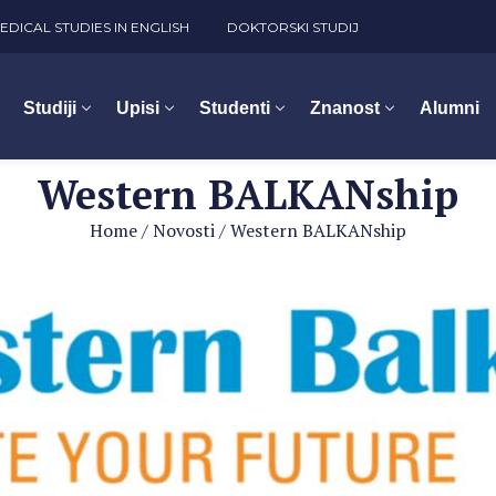
EDICAL STUDIES IN ENGLISH
DOKTORSKI STUDIJ
Studiji
Upisi
Studenti
Znanost
Alumni
Western BALKANship
Home
/
Novosti
/
Western BALKANship