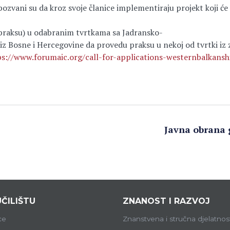
ozvani su da kroz svoje članice implementiraju projekt koji će
raksu) u odabranim tvrtkama sa Jadransko-
iz Bosne i Hercegovine da provedu praksu u nekoj od tvrtki iz
ps://www.forumaic.org/call-
for-applications-
westernbalkansh
Javna obrana 
ČILIŠTU
ZNANOST I RAZVOJ
ce
Znanstvena i stručna djelatnos