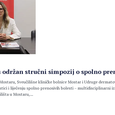
održan stručni simpozij o spolno pre
u Mostaru, Sveučilišne kliničke bolnice Mostar i Udruge dermat
i i liječenju spolno prenosivih bolesti – multidisciplinarni iza
išta u Mostaru,...