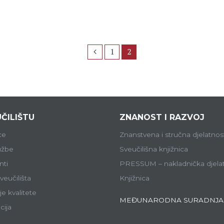
1
2
ČILIŠTU
ZNANOST I RAZVOJ
ce
Znanstvena i stručna djelatnos
lužbe
Sveučilišna knjižnica
ti
PRESSUM – nakladnička djela
veučilišta
Knjižnica
e kvalitete
MEĐUNARODNA SURADNJA
cija