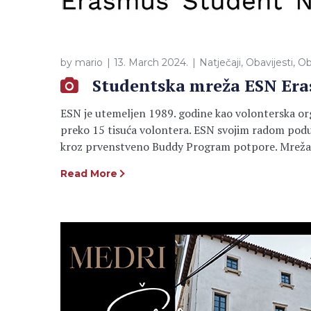
by
mario
13. March 2024.
Natječaji
,
Obavijesti
,
Ob
Studentska mreža ESN Er
ESN je utemeljen 1989. godine kao volonterska org
preko 15 tisuća volontera. ESN svojim radom pod
kroz prvenstveno Buddy Program potpore. Mreža p
Read More