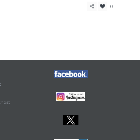
0
t
tnost