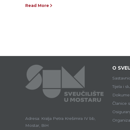
Read More
O SVEU
Sastavni
Tijela i s
Dokumen
Članice s
Osiguranj
Adresa: Kralja Petra Krešimira IV bb,
Organiza
Mostar, BiH