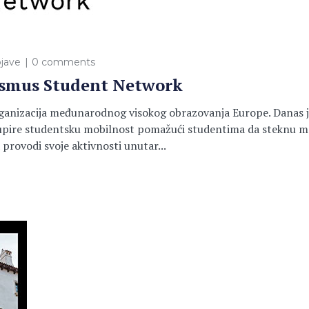
jave
0 comments
asmus Student Network
anizacija međunarodnog visokog obrazovanja Europe. Danas je m
upire studentsku mobilnost pomažući studentima da steknu me
rovodi svoje aktivnosti unutar...