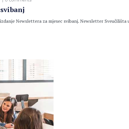
a
0 comments
svibanj
danje Newslettera za mjesec svibanj. Newsletter Sveučilišta u M