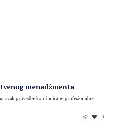
vstvenog menadžmenta
nastavak provedbe kontinuirane profesionalne
0