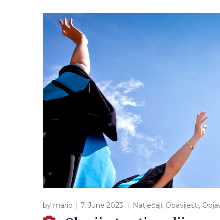
by
mario
7. June 2023.
Natječaji
,
Obavijesti
,
Obja