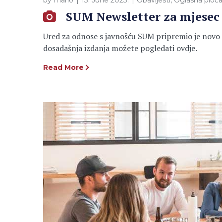
by
mario
13. June 2023.
Obavijesti
,
Oglasna ploč
SUM Newsletter za mjesec 
Ured za odnose s javnošću SUM pripremio je novo iz
dosadašnja izdanja možete pogledati ovdje.
Read More