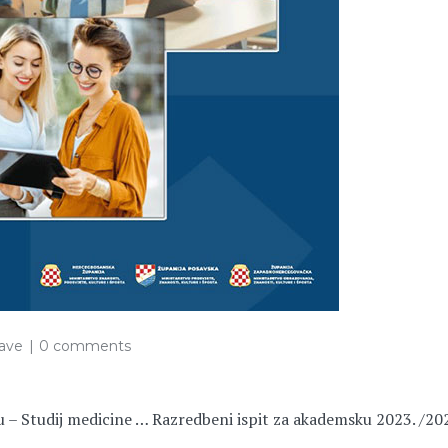
ave
0 comments
u – Studij medicine … Razredbeni ispit za akademsku 2023. /20