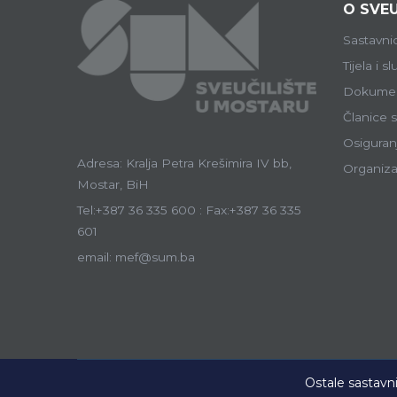
O SVEU
Sastavni
Tijela i s
Dokumen
Članice s
Osiguranj
Adresa: Kralja Petra Krešimira IV bb,
Organiza
Mostar, BiH
Tel:+387 36 335 600 : Fax:+387 36 335
601
email: mef@sum.ba
Ostale sastavni