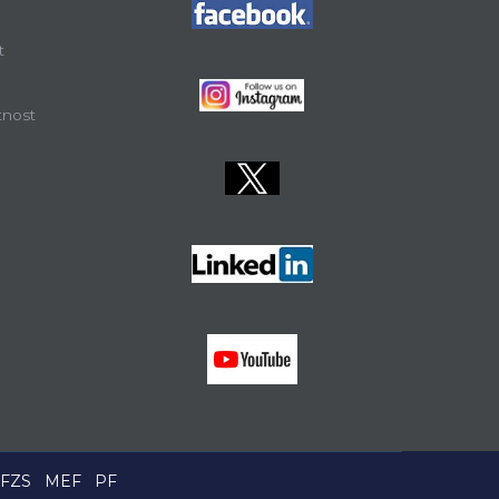
t
tnost
FZS
MEF
PF