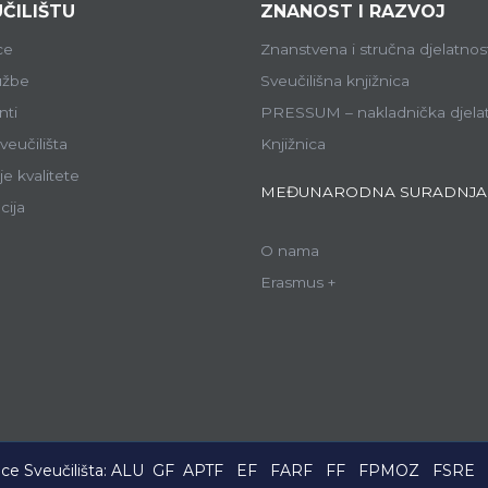
ČILIŠTU
ZNANOST I RAZVOJ
ce
Znanstvena i stručna djelatnos
lužbe
Sveučilišna knjižnica
ti
PRESSUM – nakladnička djela
veučilišta
Knjižnica
e kvalitete
MEĐUNARODNA SURADNJA
cija
O nama
Erasmus +
ce Sveučilišta:
ALU
GF
APTF
EF
FARF
FF
FPMOZ
FSRE