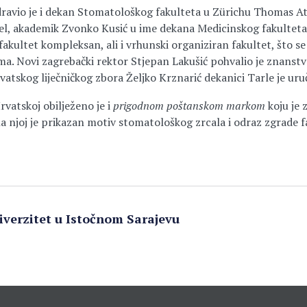
ravio je i dekan Stomatološkog fakulteta u Zürichu Thomas At
l, akademik Zvonko Kusić u ime dekana Medicinskog fakulteta 
 fakultet kompleksan, ali i vrhunski organiziran fakultet, što s
tima. Novi zagrebački rektor Stjepan Lakušić pohvalio je znans
vatskog liječničkog zbora Željko Krznarić dekanici Tarle je uru
rvatskoj obilježeno je i
prigodnom poštanskom markom
koju je 
 na njoj je prikazan motiv stomatološkog zrcala i odraz zgrade 
iverzitet u Istočnom Sarajevu