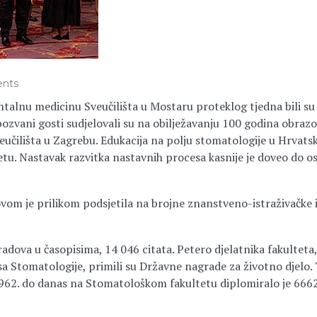
nts
ntalnu medicinu Sveučilišta u Mostaru proteklog tjedna bili su g
ozvani gosti sudjelovali su na obilježavanju 100 godina obrazo
učilišta u Zagrebu. Edukacija na polju stomatologije u Hrvats
etu. Nastavak razvitka nastavnih procesa kasnije je doveo do 
om je prilikom podsjetila na brojne znanstveno-istraživačke i 
dova u časopisima, 14 046 citata. Petero djelatnika fakulteta,
sa Stomatologije, primili su Državne nagrade za životno djel
62. do danas na Stomatološkom fakultetu diplomiralo je 6662 s