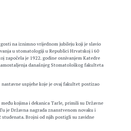
osti na iznimno vrijednom jubileju koji je slavio
vanja u stomatologiji u Republici Hrvatskoj i 60
koj započela je 1922. godine osnivanjem Katedre
osamostaljenja današnjeg Stomatološkog fakulteta
nastavne uspjehe koje je ovaj fakultet postizao
 među kojima i dekanica Tarle, primili su Državne
o. Tu je Državna nagrada znanstvenom novaku i
tudenata. Brojni od njih postigli su zavidne