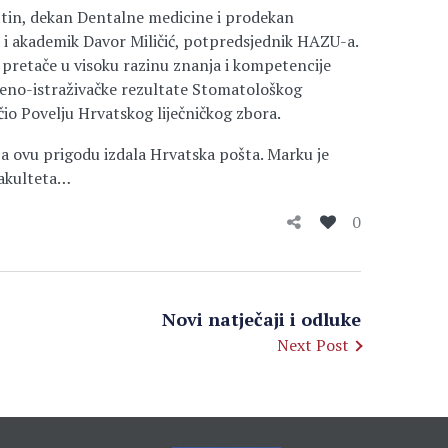
tin, dekan Dentalne medicine i prodekan
i akademik Davor Miličić, potpredsjednik HAZU-a.
e pretače u visoku razinu znanja i kompetencije
tveno-istraživačke rezultate Stomatološkog
čio Povelju Hrvatskog liječničkog zbora.
za ovu prigodu izdala Hrvatska pošta. Marku je
fakulteta…
0
Novi natječaji i odluke
Next Post