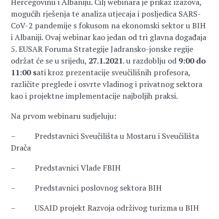
Hercegovinu i Albaniju. Cilj webinara je prikaz izazova,
mogućih rješenja te analiza utjecaja i posljedica SARS-
CoV-2 pandemije s fokusom na ekonomski sektor u BIH
i Albaniji. Ovaj webinar kao jedan od tri glavna događaja
5. EUSAR Foruma Strategije Jadransko-jonske regije
održat će se u srijedu,
27.1.2021
. u razdoblju od
9:00 do
11:00 s
ati kroz prezentacije sveučilišnih profesora,
različite preglede i osvrte vladinog i privatnog sektora
kao i projektne implementacije najboljih praksi.
Na prvom webinaru sudjeluju:
– Predstavnici Sveučilišta u Mostaru i Sveučilišta
Drača
– Predstavnici Vlade FBIH
– Predstavnici poslovnog sektora BIH
– USAID projekt Razvoja održivog turizma u BIH