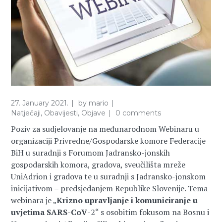
27. January 2021.
by
mario
Natječaji
,
Obavijesti
,
Objave
0 comments
Poziv za sudjelovanje na međunarodnom Webinaru u
organizaciji Privredne/Gospodarske komore Federacije
BiH u suradnji s Forumom Jadransko-jonskih
gospodarskih komora, gradova, sveučilišta mreže
UniAdrion i gradova te u suradnji s Jadransko-jonskom
inicijativom – predsjedanjem Republike Slovenije. Tema
webinara je „
Krizno upravljanje i komuniciranje u
uvjetima SARS-CoV
-2“ s osobitim fokusom na Bosnu i