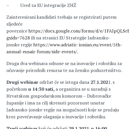
– Ured za EU integracije ZHŽ
Zainteresirani kandidati trebaju se registrirati putem
sljedeće
poveznice
https://docs.google.com/forms/d/e/1FAIpQL
gxids=7628
ili na stranici EU Strategije Jadransko-
jonske regije
https://www.adriatic-ionian.eu/event/5th-
annual-eusair-forum/side-events/
.
Druga dva webinara odnose se na inovacije i robotiku za
očuvanje prirodnih resursa te na žensko poduzetništvo.
Drugi webinar
održat će se istoga dana
27.1.202
1. s
početkom
u 14:30 sati,
a organizira se u suradnji s
Hrvatskom gospodarskom komorom – Dubrovačke
županije i ima za cilj skrenuti pozornost unutar
Jadransko-jonske regije na mogućnosti koje se pružaju
kroz povećavanje ulaganja u inovacije i robotiku.
Treći webinar
koji će održati
29.1.2021. u 16:00