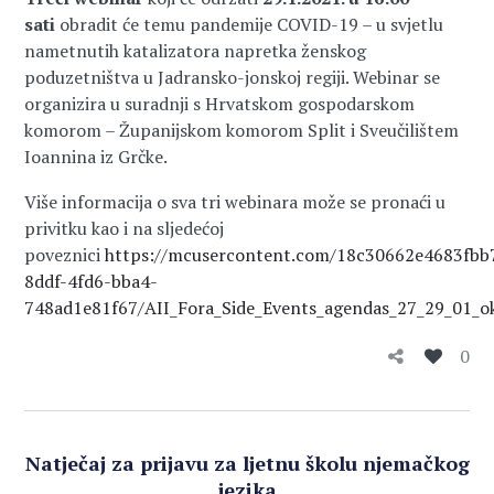
sati
obradit će temu pandemije COVID-19 – u svjetlu
nametnutih katalizatora napretka ženskog
poduzetništva u Jadransko-jonskoj regiji. Webinar se
organizira u suradnji s Hrvatskom gospodarskom
komorom – Županijskom komorom Split i Sveučilištem
Ioannina iz Grčke.
Više informacija o sva tri webinara može se pronaći u
privitku kao i na sljedećoj
poveznici
https://mcusercontent.com/18c30662e4683fbb7
8ddf-4fd6-bba4-
748ad1e81f67/AII_Fora_Side_Events_agendas_27_29_01_o
0
Natječaj za prijavu za ljetnu školu njemačkog
jezika