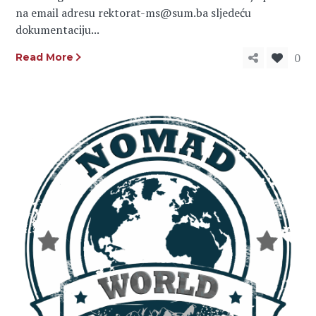
na email adresu rektorat-ms@sum.ba sljedeću
dokumentaciju...
0
Read More