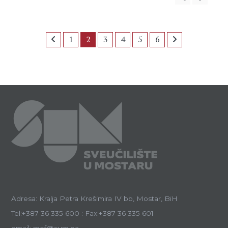
1
2
3
4
5
6
Adresa: Kralja Petra Krešimira IV bb, Mostar, BiH
Tel:+387 36 335 600 : Fax:+387 36 335 601
email: mef@sum.ba