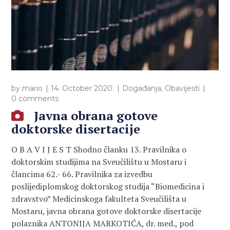
by
mario
14. October 2020.
Događanja
,
Obavijesti
0 comments
Javna obrana gotove
doktorske disertacije
O B A V I J E S T Shodno članku 13. Pravilnika o
doktorskim studijima na Sveučilištu u Mostaru i
člancima 62.- 66. Pravilnika za izvedbu
poslijediplomskog doktorskog studija “Biomedicina i
zdravstvo” Medicinskoga fakulteta Sveučilišta u
Mostaru, javna obrana gotove doktorske disertacije
polaznika ANTONIJA MARKOTIĆA, dr. med., pod