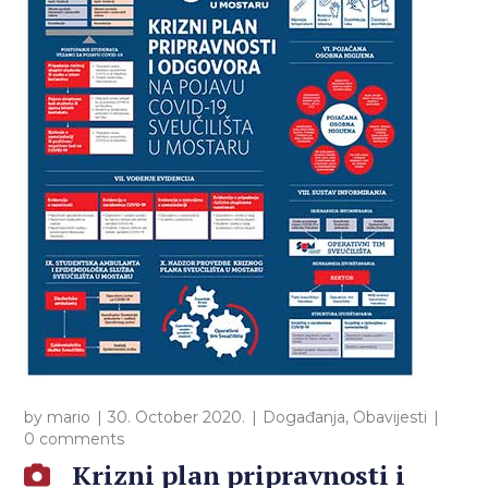
by
mario
30. October 2020.
Događanja
,
Obavijesti
0 comments
Krizni plan pripravnosti i