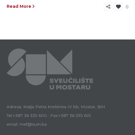
0
Read More
Adresa: Kralja Petra Krešimira IV bb, Mostar, BiH
Tel:+387 36 335 600 : Fax:+387 36 335 601
email: mef@sum.ba