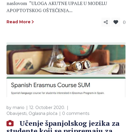
naslovom “ULOGA AKUTNE UPALE U MODELU
APOPTOTSKOG OŠTEĆENJA...
0
Read More
by
mario
12. October 2020.
Obavijesti
,
Oglasna ploča
0 comments
Učenje španjolskog jezika za
studente koji se pripremaju za