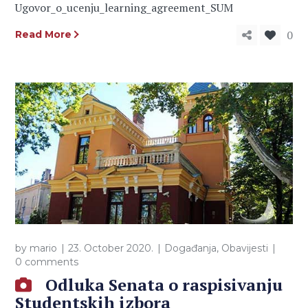
Ugovor_o_ucenju_learning_agreement_SUM
0
Read More
by
mario
23. October 2020.
Događanja
,
Obavijesti
0 comments
Odluka Senata o raspisivanju
Studentskih izbora