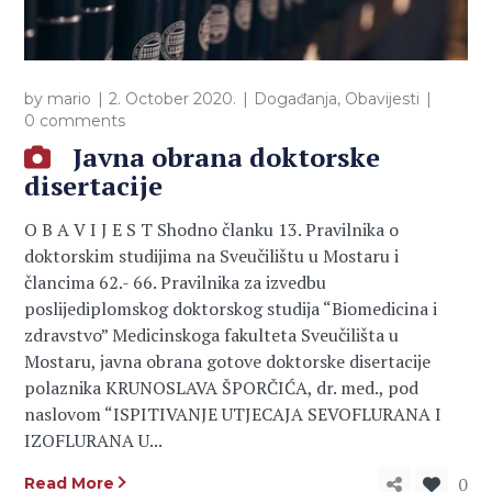
by
mario
2. October 2020.
Događanja
,
Obavijesti
0 comments
Javna obrana doktorske
disertacije
O B A V I J E S T Shodno članku 13. Pravilnika o
doktorskim studijima na Sveučilištu u Mostaru i
člancima 62.- 66. Pravilnika za izvedbu
poslijediplomskog doktorskog studija “Biomedicina i
zdravstvo” Medicinskoga fakulteta Sveučilišta u
Mostaru, javna obrana gotove doktorske disertacije
polaznika KRUNOSLAVA ŠPORČIĆA, dr. med., pod
naslovom “ISPITIVANJE UTJECAJA SEVOFLURANA I
IZOFLURANA U...
0
Read More