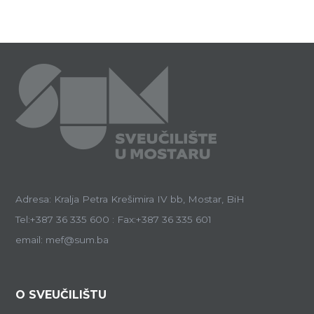
Adresa: Kralja Petra Krešimira IV bb, Mostar, BiH
Tel:+387 36 335 600 : Fax:+387 36 335 601
email: mef@sum.ba
O SVEUČILIŠTU