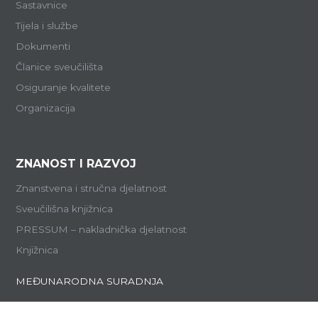
Sastavnice
Tijela i službe
Dokumenti
Članice sveučilišta
Osiguranje kvalitete
Organizacija
ZNANOST I RAZVOJ
Znanstvena i stručna djelatnost
Sveučilišna knjižnica
PRESSUM – nakladnička djelatnost
Knjižnica
MEĐUNARODNA SURADNJA