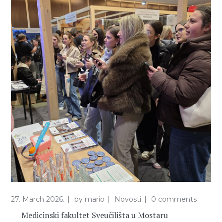
27. March 2026.
by
mario
Novosti
0 comments
Medicinski fakultet Sveučilišta u Mostaru