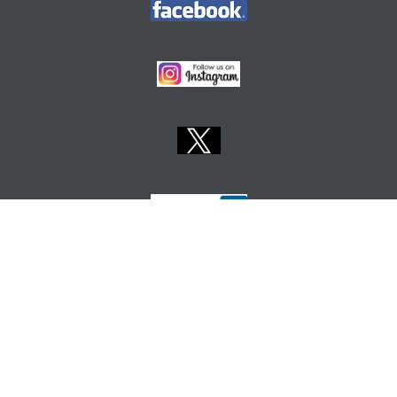
Ostale sastavnice Sveučilišta:
ALU
GF
APTF
EF
FARF