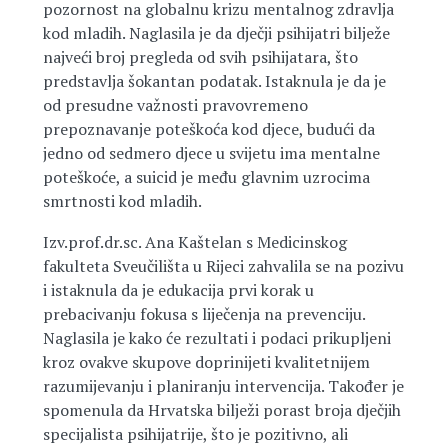
pozornost na globalnu krizu mentalnog zdravlja
kod mladih. Naglasila je da dječji psihijatri bilježe
najveći broj pregleda od svih psihijatara, što
predstavlja šokantan podatak. Istaknula je da je
od presudne važnosti pravovremeno
prepoznavanje poteškoća kod djece, budući da
jedno od sedmero djece u svijetu ima mentalne
poteškoće, a suicid je među glavnim uzrocima
smrtnosti kod mladih.
Izv.prof.dr.sc. Ana Kaštelan s Medicinskog
fakulteta Sveučilišta u Rijeci zahvalila se na pozivu
i istaknula da je edukacija prvi korak u
prebacivanju fokusa s liječenja na prevenciju.
Naglasila je kako će rezultati i podaci prikupljeni
kroz ovakve skupove doprinijeti kvalitetnijem
razumijevanju i planiranju intervencija. Također je
spomenula da Hrvatska bilježi porast broja dječjih
specijalista psihijatrije, što je pozitivno, ali