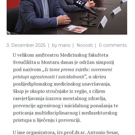
3. December 2025.
by
mario
Novosti
0 comments
U velikom amfiteatru Medicinskog fakulteta
Sveučilišta u Mostaru danas je održan simpozij
pod nazivom
„Iz tame prema svjetlu: suvremeni
pristupi agresivnosti i suicidalnosti“
, u okviru
poslijediplomskog medicinskog usavršavanja.
Skup je okupio stručnjake iz regije, s ciljem
rasvjetljavanja izazova mentalnog zdravlja,
prevencije agresivnog i suicidalnog ponašanja te
poticanja multidisciplinarnog i međusektorskog
pristupa u liječenju i prevenciji.
U ime organizatora, izv.prof.dr.sc. Antonio Sesar,