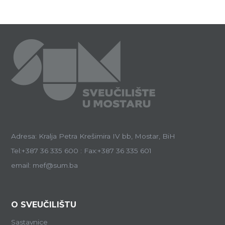
Adresa: Kralja Petra Krešimira IV bb, Mostar, BiH
Tel:+387 36 335 600 : Fax:+387 36 335 601
email: mef@sum.ba
O SVEUČILIŠTU
Sastavnice