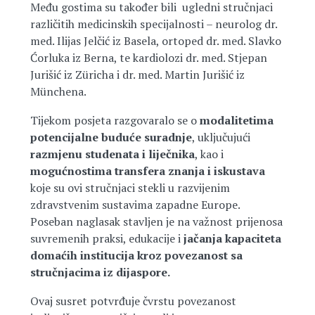
Među gostima su također bili ugledni stručnjaci
različitih medicinskih specijalnosti – neurolog dr.
med. Ilijas Jelčić iz Basela, ortoped dr. med. Slavko
Ćorluka iz Berna, te kardiolozi dr. med. Stjepan
Jurišić iz Züricha i dr. med. Martin Jurišić iz
Münchena.
Tijekom posjeta razgovaralo se o
modalitetima
potencijalne buduće suradnje
, uključujući
razmjenu studenata i liječnika
, kao i
mogućnostima transfera znanja i iskustava
koje su ovi stručnjaci stekli u razvijenim
zdravstvenim sustavima zapadne Europe.
Poseban naglasak stavljen je na važnost prijenosa
suvremenih praksi, edukacije i
jačanja kapaciteta
domaćih institucija kroz povezanost sa
stručnjacima iz dijaspore.
Ovaj susret potvrđuje čvrstu povezanost