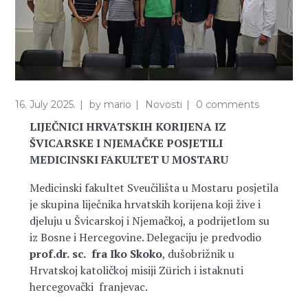
16. July 2025.
by
mario
Novosti
0 comments
LIJEČNICI HRVATSKIH KORIJENA IZ
ŠVICARSKE I NJEMAČKE POSJETILI
MEDICINSKI FAKULTET U MOSTARU
Medicinski fakultet Sveučilišta u Mostaru posjetila
je skupina liječnika hrvatskih korijena koji žive i
djeluju u Švicarskoj i Njemačkoj, a podrijetlom su
iz Bosne i Hercegovine. Delegaciju je predvodio
prof.dr.
sc.
fra Iko Skoko
, dušobrižnik u
Hrvatskoj katoličkoj misiji Zürich i istaknuti
hercegovački franjevac.