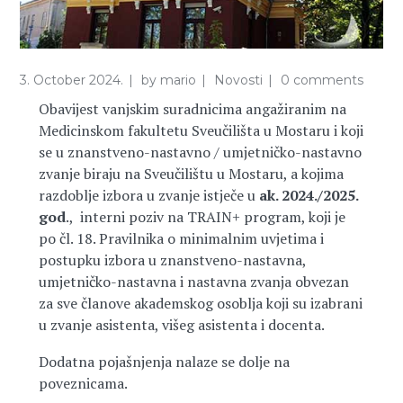
3. October 2024.
by
mario
Novosti
0 comments
Obavijest vanjskim suradnicima angažiranim na
Medicinskom fakultetu Sveučilišta u Mostaru i koji
se u znanstveno-nastavno / umjetničko-nastavno
zvanje biraju na Sveučilištu u Mostaru, a kojima
razdoblje izbora u zvanje istječe u
ak. 2024./2025.
god
., interni poziv na TRAIN+ program, koji je
po čl. 18. Pravilnika o minimalnim uvjetima i
postupku izbora u znanstveno-nastavna,
umjetničko-nastavna i nastavna zvanja obvezan
za sve članove akademskog osoblja koji su izabrani
u zvanje asistenta, višeg asistenta i docenta.
Dodatna pojašnjenja nalaze se dolje na
poveznicama.