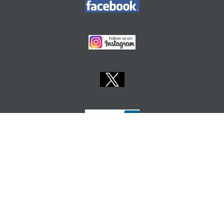
Ostale sastavnice Sveučilišta:
ALU
GF
APTF
EF
FARF