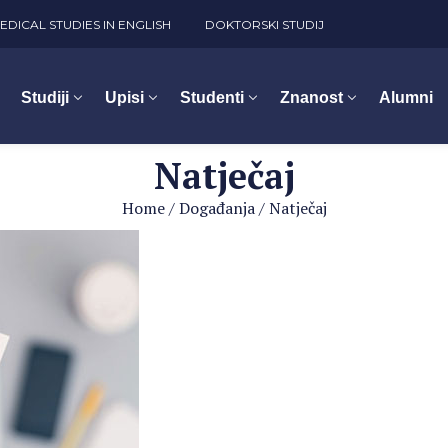
EDICAL STUDIES IN ENGLISH
DOKTORSKI STUDIJ
Studiji
Upisi
Studenti
Znanost
Alumni
Natječaj
Home
/
Događanja
/
Natječaj