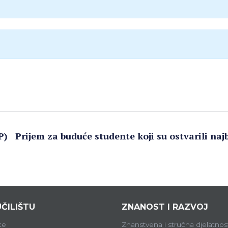
P)
Prijem za buduće studente koji su ostvarili na
ČILIŠTU
ZNANOST I RAZVOJ
ce
Znanstvena i stručna djelatnos