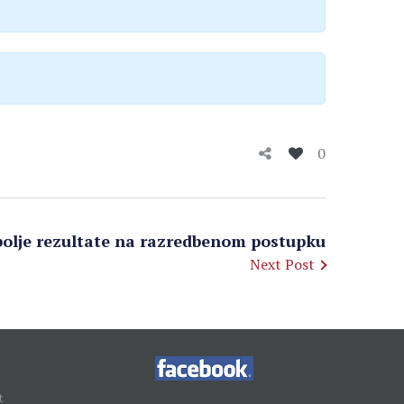
0
jbolje rezultate na razredbenom postupku
Next Post
t