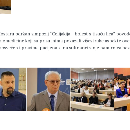
staru održan simpozij “Celijakija – bolest s tisuću lica” povo
 biomedicine koji su prisutnima pokazali višestruke aspekte ove b
 posvećen i pravima pacijenata na sufinanciranje
namirnica bez