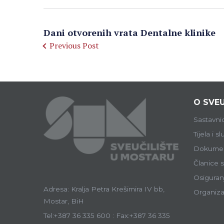
Dani otvorenih vrata Dentalne klinike
Previous Post
O SVEU
Sastavni
Tijela i s
Dokumen
Članice s
Osiguranj
Adresa: Kralja Petra Krešimira IV bb,
Organiza
Mostar, BiH
Tel:+387 36 335 600 : Fax:+387 36 335