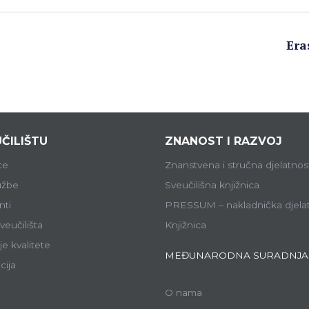
Era
ČILIŠTU
ZNANOST I RAZVOJ
ce
Znanstvena i stručna djelatnos
lužbe
Sveučilišna knjižnica
ti
PRESSUM – nakladnička djela
veučilišta
Knjižnica
e kvalitete
MEĐUNARODNA SURADNJA
cija
O nama