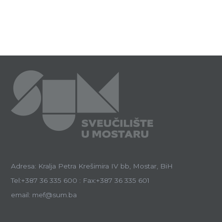
Adresa: Kralja Petra Krešimira IV bb, Mostar, BiH
Tel:+387 36 335 600 : Fax:+387 36 335 601
email: mef@sum.ba