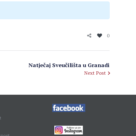
0
Natječaj Sveučilišta u Granadi
Next Post
t
tnost