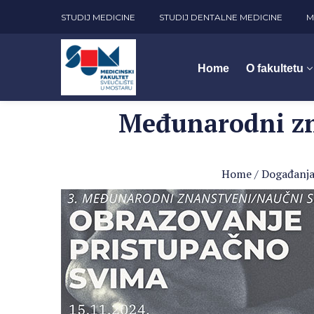
STUDIJ MEDICINE
STUDIJ DENTALNE MEDICINE
M
Home
O fakultetu
Međunarodni zn
Home
/
Događanj