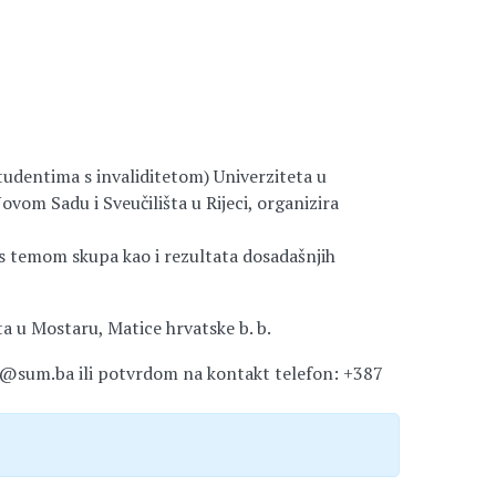
tudentima s invaliditetom) Univerziteta u
ovom Sadu i Sveučilišta u Rijeci, organizira
i s temom skupa kao i rezultata dosadašnjih
a u Mostaru, Matice hrvatske b. b.
si@sum.ba ili potvrdom na kontakt telefon: +387