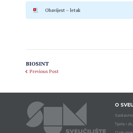
Obavijest – letak
BIOSINT
Previous Post
O SVEU
Sastavni
Tijela i s
Dokumen