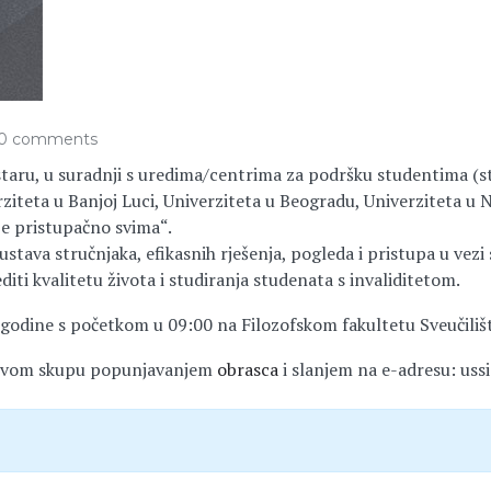
0 comments
staru, u suradnji s uredima/centrima za podršku studentima (s
ziteta u Banjoj Luci, Univerziteta u Beogradu, Univerziteta u N
e pristupačno svima“.
kustava stručnjaka, efikasnih rješenja, pogleda i pristupa u vez
diti kvalitetu života i studiranja studenata s invaliditetom.
godine s početkom u 09:00 na Filozofskom fakultetu Sveučilišt
a ovom skupu popunjavanjem
obrasca
i slanjem na e-adresu: us