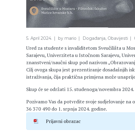
5. April 2024.
by
mario
Događanja
,
Obavijesti
Ured za studente s invaliditetom Sveučilišta u Mo
Sarajevu, Univerziteta u Istočnom Sarajevu, Univer
znanstveni/naučni skup pod nazivom „Obrazovanj
Cilj ovoga skupa jest prezentiranje dosadašnjih is
istraživanja, čija praktična primjena može unaprije
Skup će se održati 15. studenoga/novembra 2024. 
Pozivamo Vas da potvrdite svoje sudjelovanje n
36 370 490 do 1. srpnja 2024. godine.
Prijavni obrazac