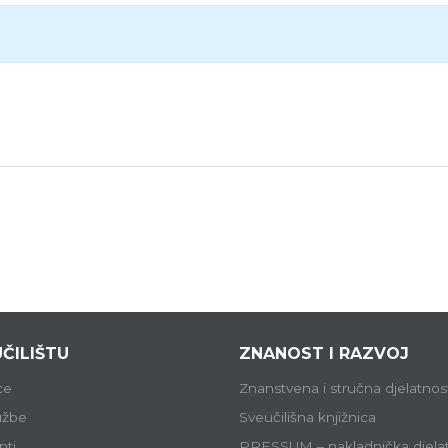
ČILIŠTU
ZNANOST I RAZVOJ
ce
Znanstvena i stručna djelatnos
lužbe
Sveučilišna knjižnica
ti
PRESSUM – nakladnička djela