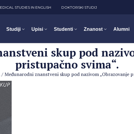
EDICAL STUDIES IN ENGLISH
DOKTORSKI STUDIJ
Studiji
Upisi
Studenti
Znanost
Alumni
anstveni skup pod naziv
pristupačno svima“.
a
/
Međunarodni znanstveni skup pod nazivom „Obrazovanje pr