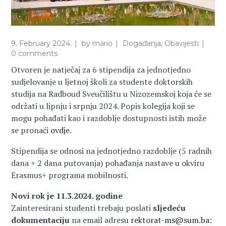
9. February 2024.
by
mario
Događanja
,
Obavijesti
0 comments
Otvoren je natječaj za 6 stipendija za jednotjedno
sudjelovanje u ljetnoj školi za studente doktorskih
studija na Radboud Sveučilištu u Nizozemskoj koja će se
održati u lipnju i srpnju 2024. Popis kolegija koji se
mogu pohađati kao i razdoblje dostupnosti istih može
se pronaći
ovdje
.
Stipendija se odnosi na jednotjedno razdoblje (5 radnih
dana + 2 dana putovanja) pohađanja nastave u okviru
Erasmus+ programa mobilnosti.
Novi rok je 11.3.2024. godine
Zainteresirani studenti trebaju poslati
sljedeću
dokumentaciju
na email adresu
rektorat-ms@sum.ba
: