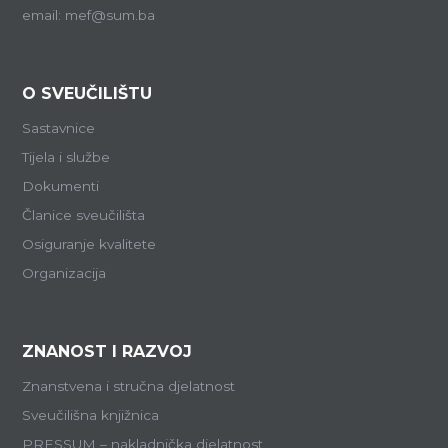
email: mef@sum.ba
O SVEUČILIŠTU
Sastavnice
Tijela i službe
Dokumenti
Članice sveučilišta
Osiguranje kvalitete
Organizacija
ZNANOST I RAZVOJ
Znanstvena i stručna djelatnost
Sveučilišna knjižnica
PRESSUM – nakladnička djelatnost