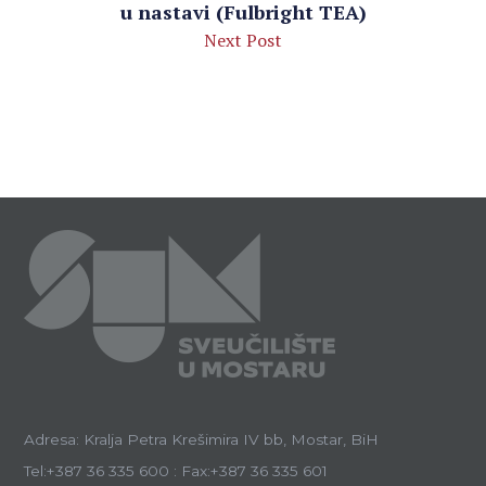
u nastavi (Fulbright TEA)
Next Post
Adresa: Kralja Petra Krešimira IV bb, Mostar, BiH
Tel:+387 36 335 600 : Fax:+387 36 335 601