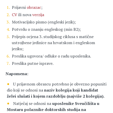
Prijavni
obrazac
;
CV
ili nova
verzija
Motivacijsko pismo (engleski jezik);
Potvrdu o znanju engleskog (min B2);
Prijepis ocjena 3. studijskog ciklusa s matične
ustrojbene jedinice na hrvatskom i engleskom
jeziku;
Preslika ugovora/ odluke o radu uposlenika.
Preslika putne isprave.
Napomena:
U prijavnom obrascu potrebno je obvezno popuniti
dio koji se odnosi na
naziv kolegija koji kandidat
želei slušati i kojem razdoblju (najviše 2 kolegija).
Natječaj se odnosi na
uposlenike Sveučilišta u
Mostaru polaznike doktorskih studija na