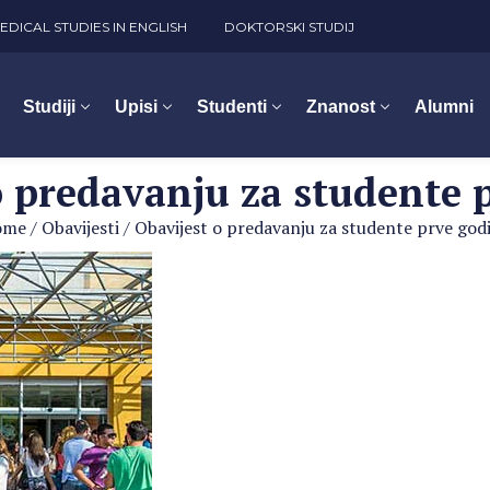
EDICAL STUDIES IN ENGLISH
DOKTORSKI STUDIJ
Studiji
Upisi
Studenti
Znanost
Alumni
o predavanju za studente 
ome
/
Obavijesti
/
Obavijest o predavanju za studente prve god