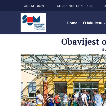
STUDIJ MEDICINE
STUDIJ DENTALNE MEDICINE
M
Home
O fakultetu
Obavijest 
H