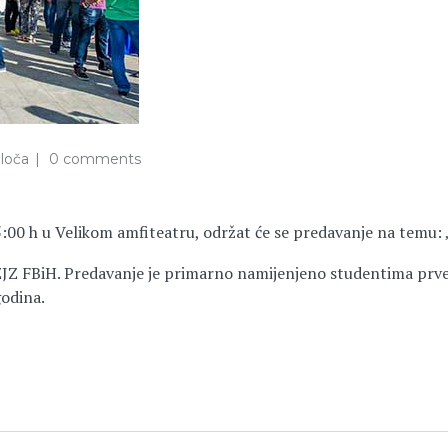
loča
0 comments
:00 h u Velikom amfiteatru, održat će se predavanje na temu: „
z ZZJZ FBiH. Predavanje je primarno namijenjeno studentima pr
godina.