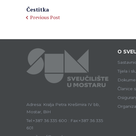
Čestitka
Previous Post
O SVEU
Sastavni
Tijela i s
Dokumen
Članice s
Osiguranj
Adresa: Kralja Petra Krešimira IV bb,
Organiza
Mostar, BiH
Tel:+387 36 335 600 : Fax:+387 36 335
601