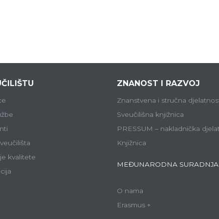
ČILIŠTU
ZNANOST I RAZVOJ
ce
Znanstvena i stručna djelatnos
lužbe
Sveučilišna knjižnica
ti
PRESSUM – nakladnička djela
veučilišta
Knjižnica
e kvalitete
MEĐUNARODNA SURADNJA
cija
O nama
Erasmus +