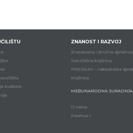
ČILIŠTU
ZNANOST I RAZVOJ
ce
Znanstvena i stručna djelatnos
lužbe
Sveučilišna knjižnica
ti
PRESSUM – nakladnička djela
veučilišta
Knjižnica
e kvalitete
MEĐUNARODNA SURADNJA
cija
O nama
Erasmus +