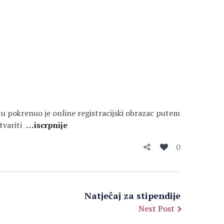
tu pokrenuo je online registracijski obrazac putem
stvariti
…iscrpnije
0
Natječaj za stipendije
Next Post