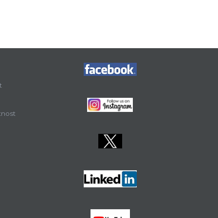
t
tnost