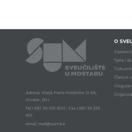
O SVEU
Sastavni
Tijela i s
Dokumen
Članice s
Osiguranj
Adresa: Kralja Petra Krešimira IV bb,
Organiza
Mostar, BiH
Tel:+387 36 335 600 : Fax:+387 36 335
601
email: mef@sum.ba