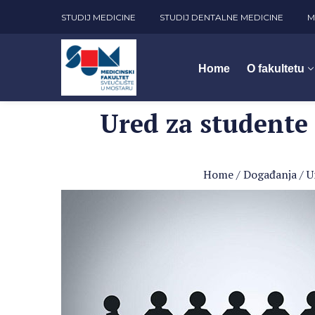
STUDIJ MEDICINE
STUDIJ DENTALNE MEDICINE
M
Home
O fakultetu
Ured za studente
Home
/
Događanja
/
U