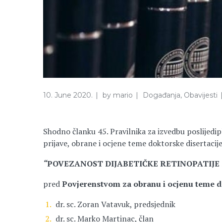
10. June 2020.
by
mario
Događanja
,
Obavijesti
Shodno članku 45. Pravilnika za izvedbu poslijedi
prijave, obrane i ocjene teme doktorske disertacij
“
POVEZANOST DIJABETIČKE RETINOPATIJE 
pred
Povjerenstvom za obranu i ocjenu teme do
dr. sc. Zoran Vatavuk, predsjednik
dr. sc. Marko Martinac, član