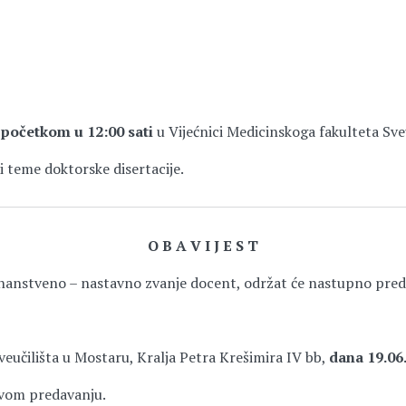
 početkom u 12:00 sati
u Vijećnici Medicinskoga fakulteta Sve
ni teme doktorske disertacije.
O B A V I J E S T
znanstveno – nastavno zvanje docent, održat će nastupno pre
veučilišta u Mostaru, Kralja Petra Krešimira IV bb,
dana 19.06.
ovom predavanju.