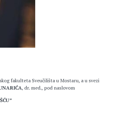
kog fakulteta Sveučilišta u Mostaru, a u svezi
GUNARIĆA
, dr. med., pod naslovom
OŠĆU
”