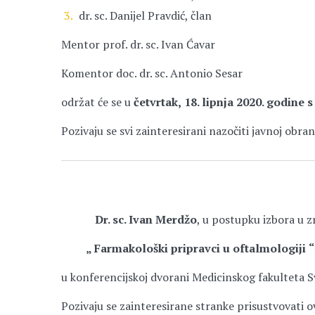
dr. sc. Danijel Pravdić, član
Mentor prof. dr. sc. Ivan Ćavar
Komentor doc. dr. sc. Antonio Sesar
održat će se u
četvrtak,
18
. lipnja 2020.
god
ine s
Pozivaju se svi zainteresirani nazočiti javnoj obra
Dr. sc. Ivan Merdžo
, u postupku izbora u 
„
Farmakološki pripravci u oftalmologiji
“
u konferencijskoj dvorani Medicinskog fakulteta S
Pozivaju se zainteresirane stranke prisustvovati 