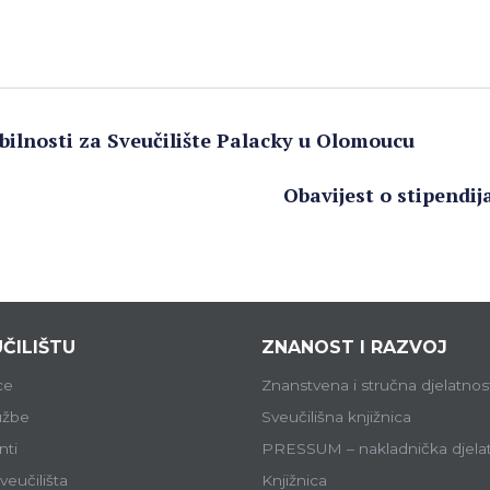
bilnosti za Sveučilište Palacky u Olomoucu
Obavijest o stipendi
ČILIŠTU
ZNANOST I RAZVOJ
ce
Znanstvena i stručna djelatnos
lužbe
Sveučilišna knjižnica
ti
PRESSUM – nakladnička djela
veučilišta
Knjižnica