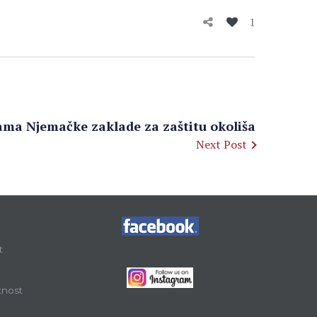
1
jama Njemačke zaklade za zaštitu okoliša
Next Post
t
tnost