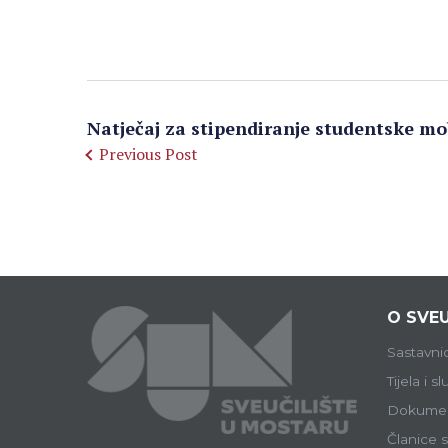
Natječaj za stipendiranje studentske mo
Previous Post
O SVEU
Sastavni
Tijela i s
Dokumen
Članice s