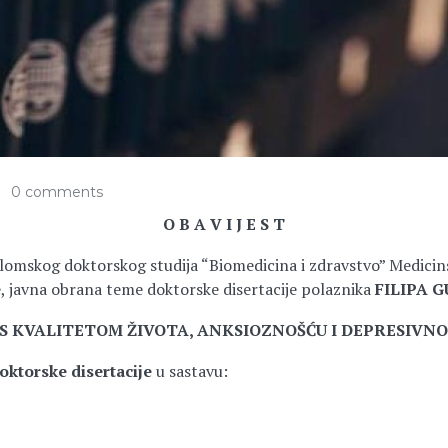
0 comments
O B A V I J E S T
plomskog doktorskog studija “Biomedicina i zdravstvo” Medicins
e, javna obrana teme doktorske disertacije polaznika
FILIPA 
S KVALITETOM ŽIVOTA, ANKSIOZNOŠĆU I DEPRESIVN
ktorske disertacije
u sastavu: