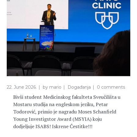
22. June 2026.
by
mario
Događanja
0 comments
Bivši student Medicinskog fakulteta Sveučilišta u
Mostaru studija na engleskom jeziku, Petar
Todorović, primio je nagradu Moses Schanfield
Young Investigstor Award (MSYIA) koju
dodjeljuje ISABS! Iskrene Čestitke!!!