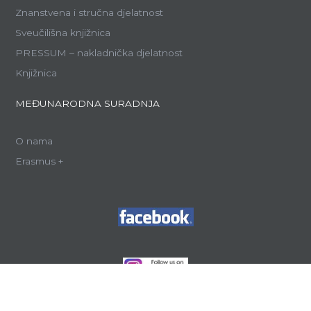
Znanstvena i stručna djelatnost
Sveučilišna knjižnica
PRESSUM – nakladnička djelatnost
Knjižnica
MEĐUNARODNA SURADNJA
O nama
Erasmus +