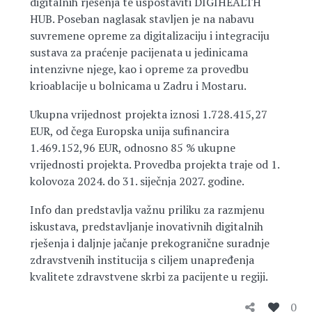
digitalnih rješenja te uspostaviti DIGIHEALTH
HUB. Poseban naglasak stavljen je na nabavu
suvremene opreme za digitalizaciju i integraciju
sustava za praćenje pacijenata u jedinicama
intenzivne njege, kao i opreme za provedbu
krioablacije u bolnicama u Zadru i Mostaru.
Ukupna vrijednost projekta iznosi 1.728.415,27
EUR, od čega Europska unija sufinancira
1.469.152,96 EUR, odnosno 85 % ukupne
vrijednosti projekta. Provedba projekta traje od 1.
kolovoza 2024. do 31. siječnja 2027. godine.
Info dan predstavlja važnu priliku za razmjenu
iskustava, predstavljanje inovativnih digitalnih
rješenja i daljnje jačanje prekogranične suradnje
zdravstvenih institucija s ciljem unapređenja
kvalitete zdravstvene skrbi za pacijente u regiji.
0