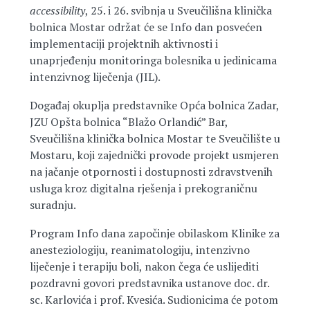
accessibility
, 25. i 26. svibnja u Sveučilišna klinička
bolnica Mostar održat će se Info dan posvećen
implementaciji projektnih aktivnosti i
unaprjeđenju monitoringa bolesnika u jedinicama
intenzivnog liječenja (JIL).
Događaj okuplja predstavnike Opća bolnica Zadar,
JZU Opšta bolnica “Blažo Orlandić” Bar,
Sveučilišna klinička bolnica Mostar te Sveučilište u
Mostaru, koji zajednički provode projekt usmjeren
na jačanje otpornosti i dostupnosti zdravstvenih
usluga kroz digitalna rješenja i prekograničnu
suradnju.
Program Info dana započinje obilaskom Klinike za
anesteziologiju, reanimatologiju, intenzivno
liječenje i terapiju boli, nakon čega će uslijediti
pozdravni govori predstavnika ustanove doc. dr.
sc. Karlovića i prof. Kvesića. Sudionicima će potom