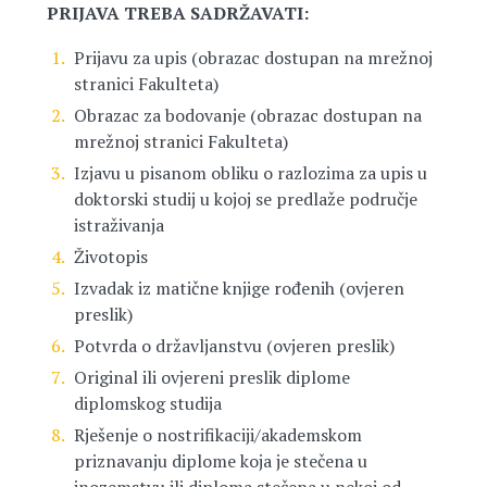
PRIJAVA TREBA SADRŽAVATI:
Prijavu za upis (obrazac dostupan na mrežnoj
stranici Fakulteta)
Obrazac za bodovanje (obrazac dostupan na
mrežnoj stranici Fakulteta)
Izjavu u pisanom obliku o razlozima za upis u
doktorski studij u kojoj se predlaže područje
istraživanja
Životopis
Izvadak iz matične knjige rođenih (ovjeren
preslik)
Potvrda o državljanstvu (ovjeren preslik)
Original ili ovjereni preslik diplome
diplomskog studija
Rješenje o nostrifikaciji/akademskom
priznavanju diplome koja je stečena u
inozemstvu ili diploma stečena u nekoj od