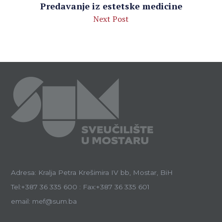
Predavanje iz estetske medicine
Next Post
Adresa: Kralja Petra Krešimira IV bb, Mostar, BiH
Tel:+387 36 335 600 : Fax:+387 36 335 601
email: mef@sum.ba