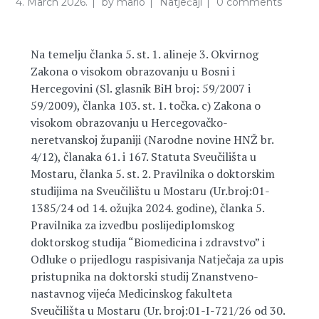
4. March 2026.
by
mario
Natječaji
0 comments
Na temelju članka 5. st. 1. alineje 3. Okvirnog
Zakona o visokom obrazovanju u Bosni i
Hercegovini (Sl. glasnik BiH broj: 59/2007 i
59/2009), članka 103. st. 1. točka. c) Zakona o
visokom obrazovanju u Hercegovačko-
neretvanskoj županiji (Narodne novine HNŽ br.
4/12), članaka 61. i 167. Statuta Sveučilišta u
Mostaru, članka 5. st. 2. Pravilnika o doktorskim
studijima na Sveučilištu u Mostaru (Ur.broj:01-
1385/24 od 14. ožujka 2024. godine), članka 5.
Pravilnika za izvedbu poslijediplomskog
doktorskog studija “Biomedicina i zdravstvo” i
Odluke o prijedlogu raspisivanja Natječaja za upis
pristupnika na doktorski studij Znanstveno-
nastavnog vijeća Medicinskog fakulteta
Sveučilišta u Mostaru (Ur. broj:01-I-721/26 od 30.