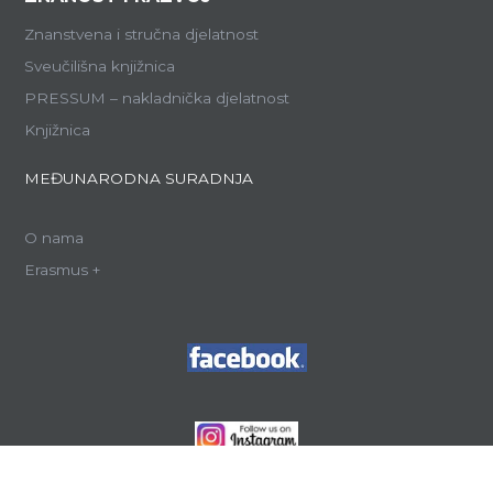
Znanstvena i stručna djelatnost
Sveučilišna knjižnica
PRESSUM – nakladnička djelatnost
Knjižnica
MEĐUNARODNA SURADNJA
O nama
Erasmus +