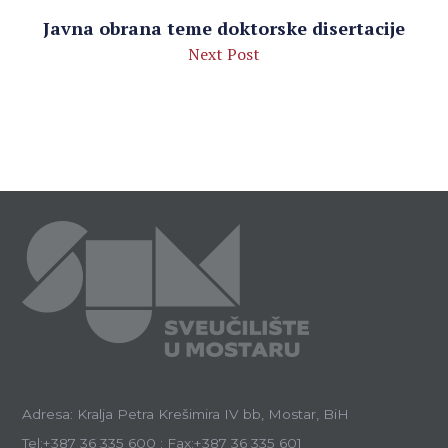
Javna obrana teme doktorske disertacije
Next Post
Adresa: Kralja Petra Krešimira IV bb, Mostar, BiH
Tel:+387 36 335 600 : Fax:+387 36 335 601