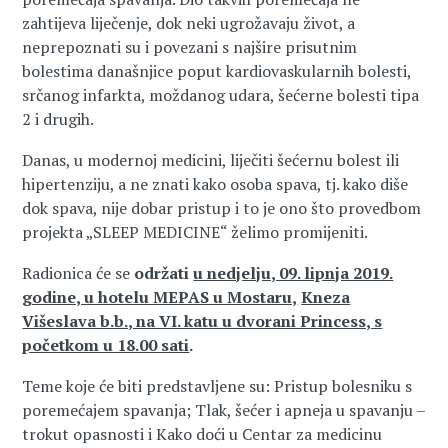
zahtijeva liječenje, dok neki ugrožavaju život, a
neprepoznati su i povezani s najšire prisutnim
bolestima današnjice poput kardiovaskularnih bolesti,
srčanog infarkta, moždanog udara, šećerne bolesti tipa
2 i drugih.
Danas, u modernoj medicini, liječiti šećernu bolest ili
hipertenziju, a ne znati kako osoba spava, tj. kako diše
dok spava, nije dobar pristup i to je ono što provedbom
projekta „SLEEP MEDICINE“ želimo promijeniti.
Radionica će se
održati
u nedjelju, 09. lipnja 2019.
godine, u hotelu MEPAS u Mostaru,
Kneza
Višeslava b.b., na VI. katu u dvorani Princess, s
početkom u 18.00 sati
.
Teme koje će biti predstavljene su: Pristup bolesniku s
poremećajem spavanja; Tlak, šećer i apneja u spavanju –
trokut opasnosti i Kako doći u Centar za medicinu