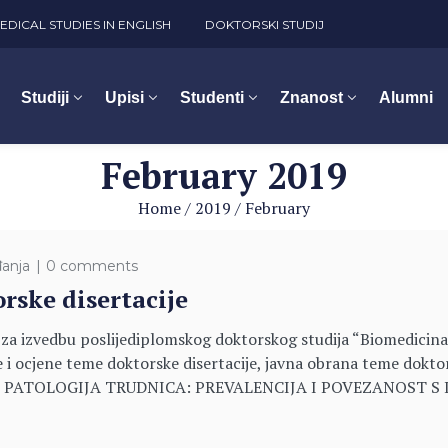
EDICAL STUDIES IN ENGLISH
DOKTORSKI STUDIJ
Studiji
Upisi
Studenti
Znanost
Alumni
February 2019
Home
/
2019
/
February
anja
0 comments
rske disertacije
a za izvedbu poslijediplomskog doktorskog studija “Biomedicina
ane i ocjene teme doktorske disertacije, javna obrana teme dok
LNA PATOLOGIJA TRUDNICA: PREVALENCIJA I POVEZANOST S