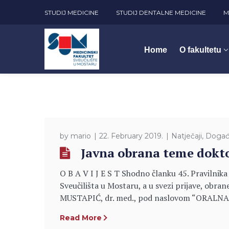
STUDIJ MEDICINE
STUDIJ DENTALNE MEDICINE
M
Home
O fakultetu
by
mario
22. February 2019.
Natječaji
,
Događ
Javna obrana teme dokto
O B A V I J E S T Shodno članku 45. Pravilnik
Sveučilišta u Mostaru, a u svezi prijave, obr
MUSTAPIĆ, dr. med., pod naslovom “ORA
Read More