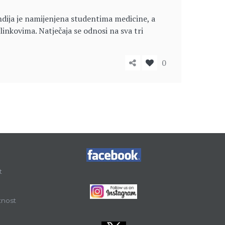
endija je namijenjena studentima medicine, a
inkovima. Natječaja se odnosi na sva tri
0
t
tnost