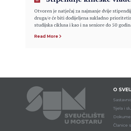
Otvoren je natječaj za najmanje dvije stipendi
druga/e će biti dodijeljena sukladno prioritet
studijska ciklusa i kao i na seniore do 50 godi
Read More
O SVEU
Sastavni
Tijela i s
Dokumen
Članice s