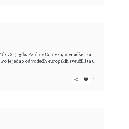
” (br. 21) gđa. Pauline Couteau, menadžer za
o je jedno od vodećih europskih sveučilišta u
1