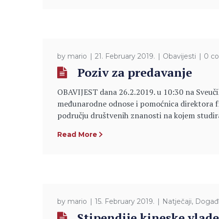
by
mario
21. February 2019.
Obavijesti
0 c
Poziv za predavanje
OBAVIJEST dana 26.2.2019. u 10:30 na Sveučili
međunarodne odnose i pomoćnica direktora fran
području društvenih znanosti na kojem studira
Read More
by
mario
15. February 2019.
Natječaji
,
Događ
Stipendije kineske vlade