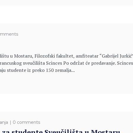
omments
štu u Mostaru, Filozofski fakultet, amfiteatar “Gabrijel Jurkić
cuskog sveučilišta Scinces Po održat će predavanje. Scinces P
ju studente iz preko 150 zemalja...
anja
0 comments
 za studente Sveučilišta u Mostaru