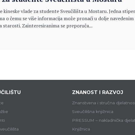
je kineske vlade za studente Sveučilišta u Mostaru. Jedna stip
ima o čemu se više informacija može pronaći u dolje navedenim l
na starosti. Zainteresiranima se preporuča...
ČILIŠTU
ZNANOST I RAZVOJ
ce
Znanstvena i stručna djelatnos
lužbe
Sveučilišna knjižnica
ti
PRESSUM – nakladnička djela
veučilišta
Knjižnica