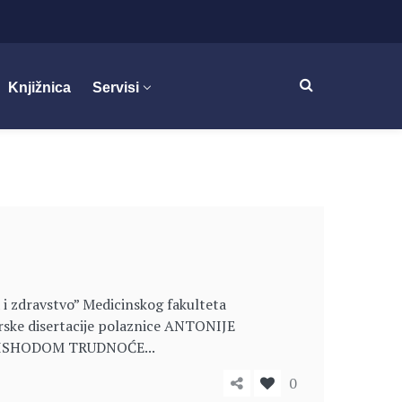
Knjižnica
Servisi
 i zdravstvo” Medicinskog fakulteta
torske disertacije polaznice ANTONIJE
 ISHODOM TRUDNOĆE...
0