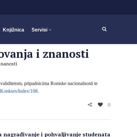
Knjižnica
Servisi
ovanja i znanosti
znanosti
validitetom, pripadnicima Romske nacionalnosti te
/Konkurs/Index/108
.
0
a nagrađivanje i pohvaljivanje studenata