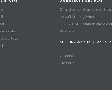
ČILIŠTU
ZNANOST I RAZVOJ
ce
Znanstvena i stručna djelatnos
lužbe
Sveučilišna knjižnica
ti
PRESSUM – nakladnička djela
veučilišta
Knjižnica
e kvalitete
MEĐUNARODNA SURADNJA
cija
O nama
Erasmus +
ce Sveučilišta:
ALU
GF
APTF
EF
FARF
FF
FPMOZ
FSRE