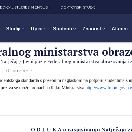
EDICAL STUDIES IN ENGLISH
DOKTORSKI STUDIJ
Studiji
Upisi
Studenti
Znanost
Alumni
ralnog ministarstva obraz
/
Natječaji
/
Javni poziv Federalnog ministarstva obrazovanja i 
a
0 comments
udentskoga standarda s posebnim naglaskom na potporu studentima s in
 poziva se može pronaći na linku Ministarstva
http://www.fmon.
gov.ba
O D L U K A o raspisivanju Natječaja z