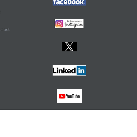
t
tnost
FZS
MEF
PF