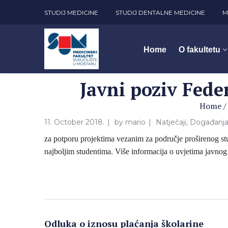
STUDIJ MEDICINE
STUDIJ DENTALNE MEDICINE
M
Home
O fakultetu
Javni poziv Fede
Home
11. October 2018.
by
mario
Natječaji
,
Događanj
za potporu projektima vezanim za područje proširenog st
najboljim studentima. Više informacija o uvjetima javnog
Odluka o iznosu plaćanja školarine