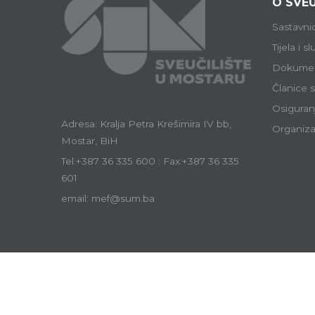
O SVEU
Sastavni
Tijela i s
Dokumen
Članice s
Osiguranj
Adresa: Kralja Petra Krešimira IV bb,
Organiza
Mostar, BiH
Tel:+387 36 335 600 : Fax:+387 36 335
601
email: mef@sum.ba
Ostale sastavni