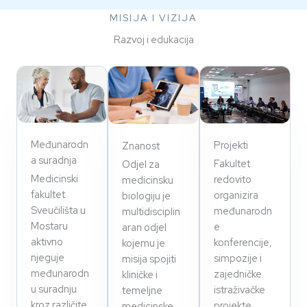
MISIJA I VIZIJA
Razvoj i edukacija
Međunarodn
Projekti
Znanost
a suradnja
Fakultet
Odjel za
Medicinski
redovito
medicinsku
fakultet
organizira
biologiju je
Sveučilišta u
međunarodn
multidisciplin
Mostaru
e
aran odjel
aktivno
konferencije,
kojemu je
njeguje
simpozije i
misija spojiti
međunarodn
zajedničke
kliničke i
u suradnju
istraživačke
temeljne
kroz različite
projekte,
medicinske