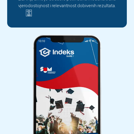
vjerodostojnost i relevantnost dobivenih rezultata.