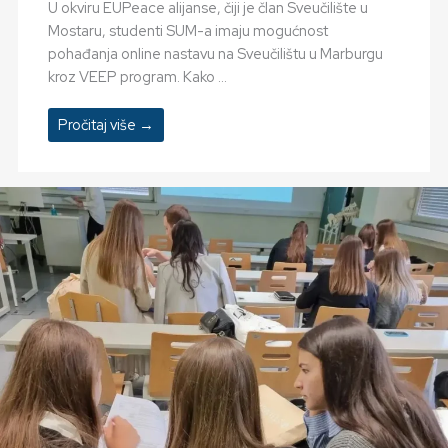
U okviru EUPeace alijanse, čiji je član Sveučilište u
Mostaru, studenti SUM-a imaju mogućnost
pohađanja online nastavu na Sveučilištu u Marburgu
kroz VEEP program. Kako ...
Pročitaj više →