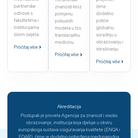
partnerske
čime
znanosti kroz
odnose s
dodatno
primjenu
fakultetima i
potiče
pokusnih
institucijama
globalnu
modela u tzv.
širom svijeta.
suradnju u
translacijeku
obrazovanju i
medicinu.
Pročitaj više
istraživanju.
Pročitaj više
Pročitaj više
Akreditacija
Postupak je provela Agencija za znanost i visoko
obrazovanje, institucija koja djeluje u okviru
europskoga sustava osiguravanja kvalitete (ENQA i
EQAR), čime je dodatno potvrđena međunarodna