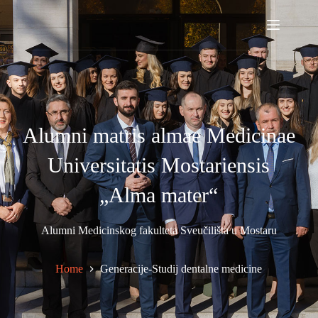
Alumni matris almae Medicinae
Universitatis Mostariensis
„Alma mater“
Alumni Medicinskog fakulteta Sveučilišta u Mostaru
Home
Generacije-Studij dentalne medicine