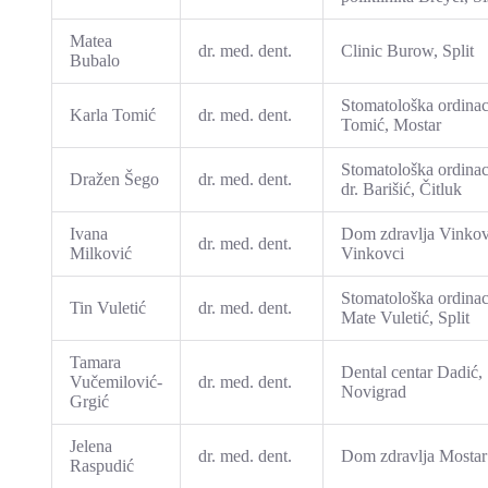
Matea
dr. med. dent.
Clinic Burow, Split
Bubalo
Stomatološka ordinac
Karla Tomić
dr. med. dent.
Tomić, Mostar
Stomatološka ordinac
Dražen Šego
dr. med. dent.
dr. Barišić, Čitluk
Ivana
Dom zdravlja Vinkov
dr. med. dent.
Milković
Vinkovci
Stomatološka ordinac
Tin Vuletić
dr. med. dent.
Mate Vuletić, Split
Tamara
Dental centar Dadić,
Vučemilović-
dr. med. dent.
Novigrad
Grgić
Jelena
dr. med. dent.
Dom zdravlja Mostar
Raspudić