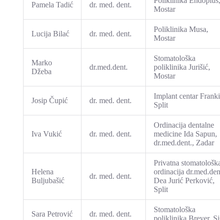
Poliklinika Endoplus
Pamela Tadić
dr. med. dent.
Mostar
Poliklinika Musa,
Lucija Bilać
dr. med. dent.
Mostar
Stomatološka
Marko
dr.med.dent.
poliklinika Jurišić,
Džeba
Mostar
Implant centar Franki
Josip Čupić
dr. med. dent.
Split
Ordinacija dentalne
Iva Vukić
dr. med. dent.
medicine Ida Sapun,
dr.med.dent., Zadar
Privatna stomatološk
Helena
ordinacija dr.med.den
dr. med. dent.
Buljubašić
Dea Jurić Perković,
Split
Stomatološka
Sara Petrović
dr. med. dent.
poliklinika Breyer, S