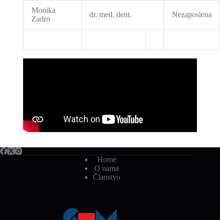
Monika
dr. med. dent.
Nezaposlena
Zadro
Home
O nama
Članstvo