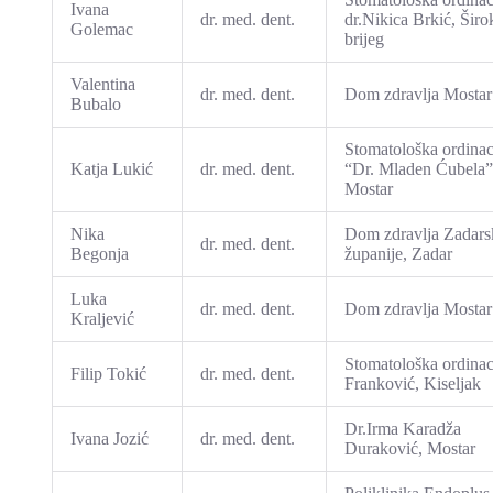
Ivana
dr. med. dent.
dr.Nikica Brkić, Širo
Golemac
brijeg
Valentina
dr. med. dent.
Dom zdravlja Mostar
Bubalo
Stomatološka ordinac
Katja Lukić
dr. med. dent.
“Dr. Mladen Ćubela”
Mostar
Nika
Dom zdravlja Zadars
dr. med. dent.
Begonja
županije, Zadar
Luka
dr. med. dent.
Dom zdravlja Mostar
Kraljević
Stomatološka ordinac
Filip Tokić
dr. med. dent.
Franković, Kiseljak
Dr.Irma Karadža
Ivana Jozić
dr. med. dent.
Duraković, Mostar