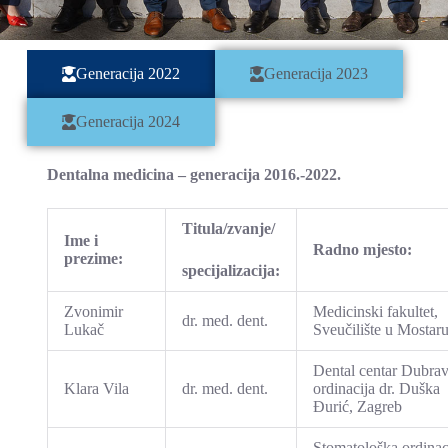
Generacija 2022
Generacija 2023
Generacija 2024
Dentalna medicina – generacija 2016.-2022.
Titula/zvanje/
Ime i
Radno mjesto:
prezime:
specijalizacija:
Zvonimir
Medicinski fakultet,
dr. med. dent.
Lukač
Sveučilište u Mostar
Dental centar Dubrav
Klara Vila
dr. med. dent.
ordinacija dr. Duška
Đurić, Zagreb
Stomatološka ordinac